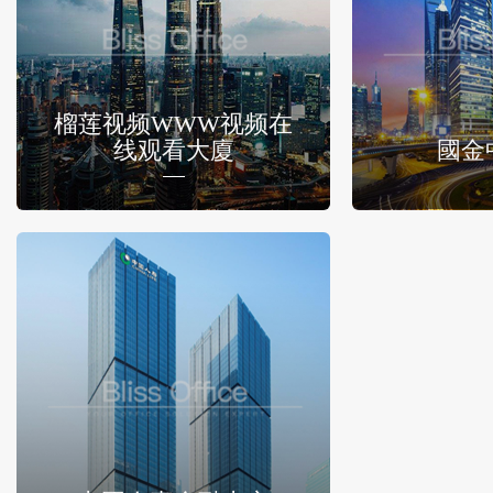
榴莲视频WWW视频在
线观看大廈
國金