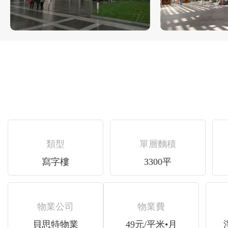
類型
單層麵積
寫字樓
3300平
物業公司
物業費
貝思特物業
49元/平米•月