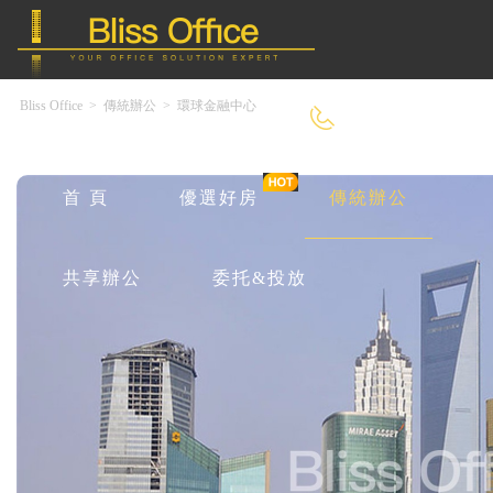
Bliss Office
>
傳統辦公
>
環球金融中心
400-8090-550
首 頁
優選好房
傳統辦公
共享辦公
委托&投放