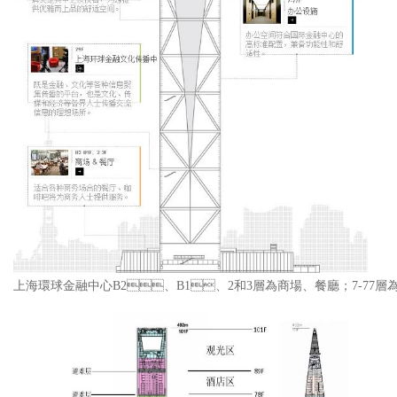
上海環球金融中心B2、B1、2和3層為商場、餐廳；7-77