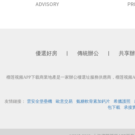
優選好房
傳統辦公
共享辦
丨
丨
榴莲视频APP下载商業地產是一家辦公樓選址服務供應商，榴莲视频AP
友情鏈接：
雲安全堡壘機
歐意交易
氨糖軟骨素加鈣片
希臘護照
包下載
承接