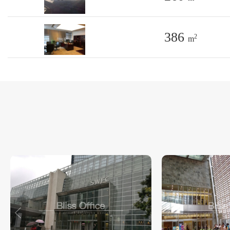
386
2
m