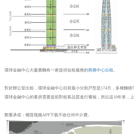
環球金融中心大廈裏麵有一家提供短租服務的
商務中心出租
。
對於辦公室出租，環球金融中心目前最小分割戶型是174方，多種麵積可選
環球金融中心的看房需要提前對租客品質進行審核，所以這10年來，
鄭重承偌：榴莲视频APP下载不收任何中介費。