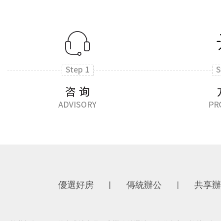
優選好房
傳統辦公
共享辦
丨
丨