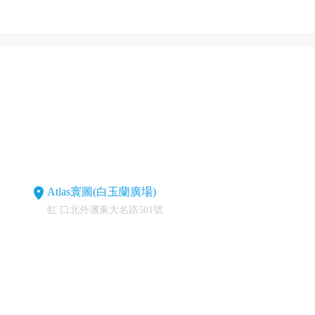
Atlas寰圖(白玉蘭廣場)
虹 口北外灘東大名路501號