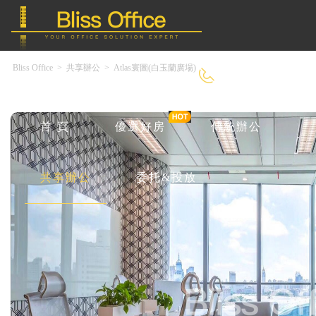
Bliss Office
>
共享辦公
>
Atlas寰圖(白玉蘭廣場)
400-8090-550
首 頁
優選好房
傳統辦公
共享辦公
委托&投放