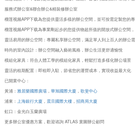
服務式辦公室&聯合辦公&精裝修辦公室
榴莲视频APP下载為您提供靈活多樣的辦公空間，並可按需定製您的專屬工位
榴莲视频APP下载為事業剛起步的您提供物超所值的開放式辦公空間，節
靈活易用的辦公空間：專屬私享辦公空間，滿足單人到上百人的辦公
時尚的室內設計：辦公空間融入藝術風格，辦公生活更舒適愉悅
模組化家具：符合人體工學的模組化家具，輕鬆打造多樣化辦公場景
靈活的租期配置：即租即入駐，節省您的運營成本，實現收益最大化
已開業中心：
黃浦：
雅居樂國際廣場
，
華旭國際大廈
，
歌斐中心
浦東：
上海銀行大廈
，
震旦國際大樓
，
招商局大廈
虹口：金光白玉蘭廣場
更多辦公室優惠方案，歡迎谘詢 ATLAS 寰圖辦公顧問