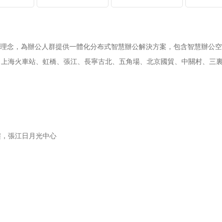
念，為辦公人群提供一體化分布式智慧辦公解決方案，包含智慧辦公空
上海火車站、虹橋、張江、長寧古北、五角場、北京國貿、中關村
樓，張江日月光中心