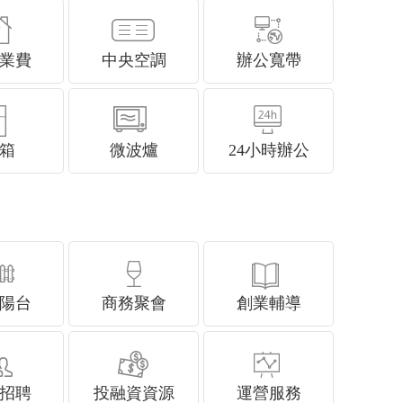
業費
中央空調
辦公寬帶
箱
微波爐
24小時辦公
陽台
商務聚會
創業輔導
招聘
投融資資源
運營服務