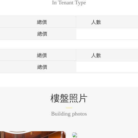
In Tenant Type
總價
人數
總價
總價
人數
總價
樓盤照片
Building photos