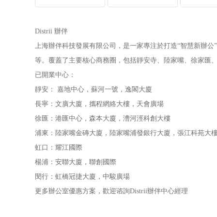
Distrii 辦伴
上海辦伴科技發展有限公司，是一家專注於打造“智慧新辦公”理
等。覆蓋了主要核心商務圈，包括靜安寺、陸家嘴、徐家匯、
已開業中心：
靜安： 嘉地中心，蘇河一號，逸閣大廈
長寧：文廣大廈，攜程網絡大樓，天會廣場
徐匯：港匯中心，森本大廈，漕河涇科創大樓
浦東：陸家嘴金磚大廈，陸家嘴浦發銀行大廈，張江科苑大
虹口：耀江國際
楊浦：安聯大廈，聯創國際
閔行：虹橋冠捷大廈，中駿廣場
更多辦公室優惠方案，歡迎谘詢Distrii辦伴中心經理