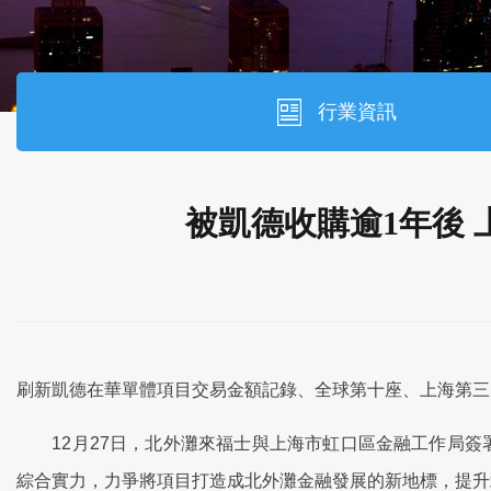
行業資訊
被凱德收購逾1年後 上
刷新凱德在華單體項目交易金額記錄、全球第十座、上海第三座來
12月27日，北外灘來福士與上海市虹口區金融工作局簽署戰
綜合實力，力爭將項目打造成北外灘金融發展的新地標，提升北外