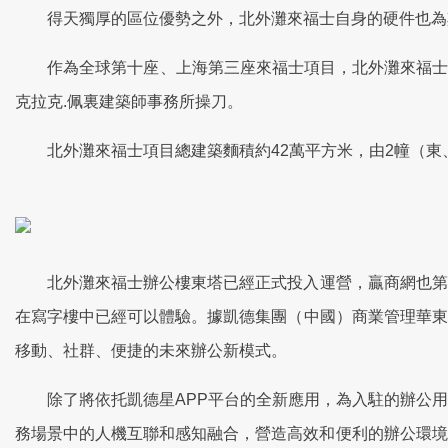
得天獨厚的區位優勢之外，北外灘來福士自身的硬件也為其發
作為全球第十座、上海第三座來福士項目，北外灘來福士
克拉克.佩裏建築師事務所操刀。
北外灘來福士項目總建築麵積約42萬平方米，由2幢（東
北外灘來福士辦公樓東塔已經正式投入運營，贏商網也第一時間
在寫字樓中已經可以體驗。據凱德集團（中國）商業管理華東區
移動、社群、便捷的未來辦公新模式。
除了將依托凱德星APP平台的全新應用，為入駐的辦公用戶提
務場景中的人機互聯和感知融合，營造高效和便利的辦公環境，同時