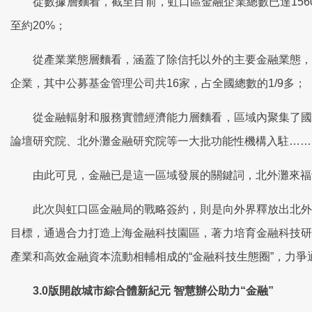
從數據層麵看，截至目前，虹口區金融企業總數已達1560家
至約20%；
從產業業態層麵看，涵蓋了除信托以外的主要金融業態
企業，其中公募基金管理公司共16家，占全國總數的1/9多；
從金融輻射和服務實體經濟能力層麵看，區域內聚集了國內
論壇研究院、北外灘金融研究院等一大批功能性機構入駐……
由此可見，金融已是這一區域發展的關鍵詞，北外灘來福士鎖定
此次與虹口區金融局的戰略簽約，則是向外界釋放出北外灘
目標，通過合力打造上海金融科技園區，著力培育金融科技研發
產業和高效金融資本流動相輔相成的“金融科技生態圈”，力爭通過2
3.0版開啟城市綜合體新紀元 智慧辦公助力“金融”