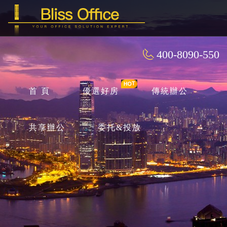
400-8090-550
首 頁
優選好房
傳統辦公
共享辦公
委托&投放